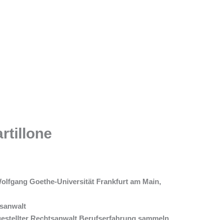
rtillone
lfgang Goethe-Universität Frankfurt am Main,
tsanwalt
gestellter Rechtsanwalt Berufserfahrung sammeln